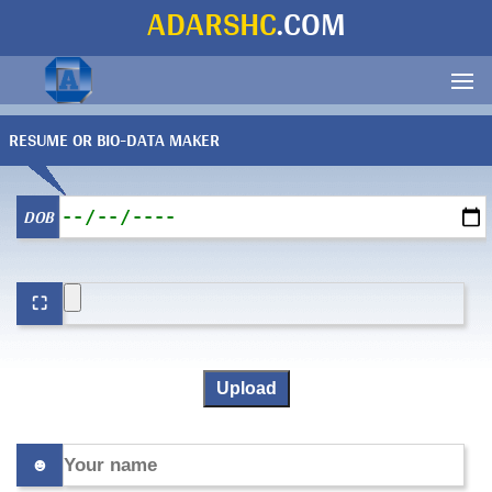
ADARSHC
.COM
RESUME OR BIO-DATA MAKER
DOB
⛶
☻