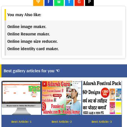
Ψ
F
w
T
G
P
You may Also like:
Online image maker.
Online Resume maker.
Online image size reducer.
Online identity card maker.
Best gallery articles for you ☜
Best Article:-1
Best Article:-2
Best Article:-3