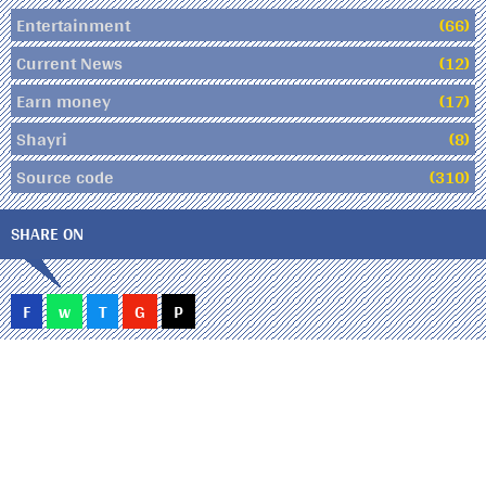
Entertainment
(66)
Current News
(12)
Earn money
(17)
Shayri
(8)
Source code
(310)
SHARE ON
F
w
T
G
P