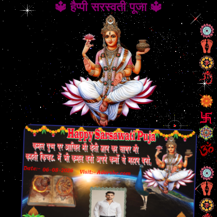
🔱 हैप्पी सरस्वती पूजा 🔱