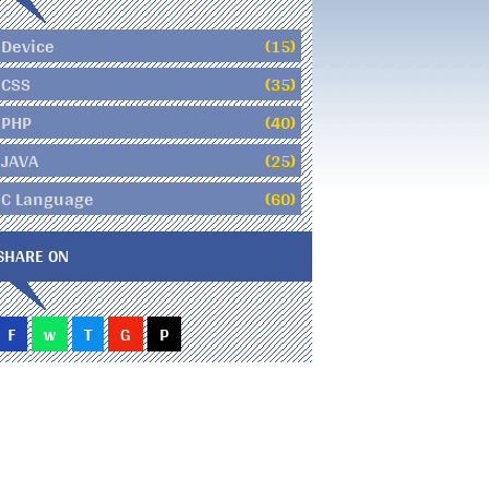
Device
(15)
CSS
(35)
PHP
(40)
JAVA
(25)
C Language
(60)
SHARE ON
F
w
T
G
P