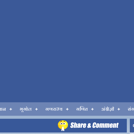
्ञान
भूगोल
गणराज्य
गणित
अंग्रेज़ी
सं