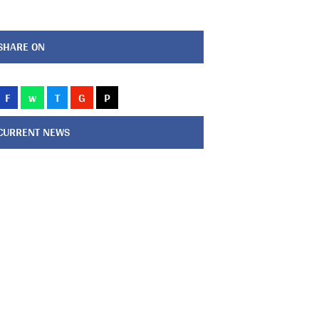
SHARE ON
F
w
T
G
P
CURRENT NEWS