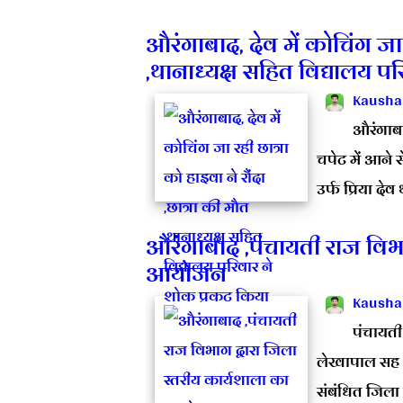
औरंगाबाद, देव में कोचिंग जा र
,थानाध्यक्ष सहित विद्यालय प
Kausha
औरंगाबा
चपेट में आने 
उर्फ प्रिया देव
औरंगाबाद ,पंचायती राज विभा
आयोजन
Kausha
पंचायती
लेखापाल सह 
संबंधित जिल