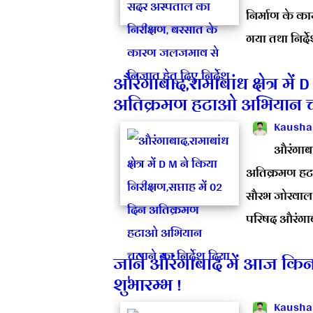
निर्माण के का
गया तथा निर्दे
औरंगाबाद,रामाबांध क्षेत्र में 
अतिक्रमण हटाओ अभियान चला
Kausha
औरंगाबाद
अतिक्रमण हट
सौरभ जोरवाल द
परिषद औरंगाबा
जाने औरंगाबाद में आज किन
शुभारम्भ !
Kausha