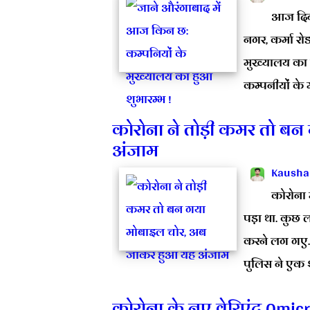
आज दिन
नगर, कर्मा रो
मुख्यालय का 
कम्पनीयों के 
कोरोना ने तोड़ी कमर तो ब
अंजाम
Kausha
कोरोना 
पड़ा था. कुछ 
करने लग गए. 
पुलिस ने एक 
कोरोना के नए वेरिएंट Omicron