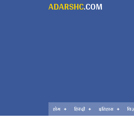
ADARSHC
.COM
होम
हिन्दी
इतिहास
विज
नवीनतम लेख को पढ़े