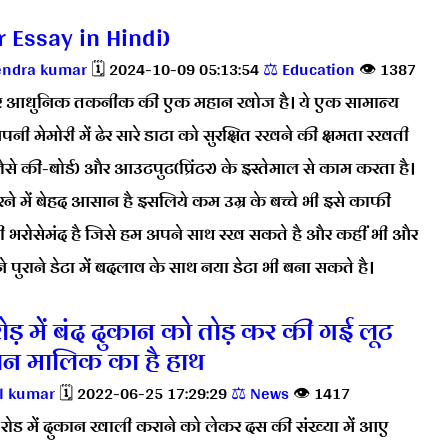
r Essay in Hindi)
ndra kumar
🗓️ 2024-10-09 05:13:54
⚖️ Education
👁️ 1387
ूटर आधुनिक तकनीक की एक महान खोज है। ये एक सामान्य
नी मेमोरी में ढेर सारे डाटा को सुरक्षित रखने की क्षमता रखती
जैसे की-बोर्ड) और आउटपुट(प्रिंटर) के इस्तेमाल से काम करता है।
रने में बेहद आसान है इसलिये कम उम्र के बच्चे भी इसे काफी
 ही भरोसेमंद है जिसे हम अपने साथ रख सकते है और कहीं भी और
पुराने डेटा में बदलाव के साथ नया डेटा भी बना सकते है।
ड़ में बंद दुकान को तोड़ कर की गई लूट
ान मालिक का है हाथ
l kumar
🗓️ 2022-06-25 17:29:29
⚖️ News
👁️ 1417
रोड में दुकान खाली कराने को लेकर दस की संख्या में आए