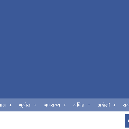
्ञान
भूगोल
गणराज्य
गणित
अंग्रेज़ी
सं