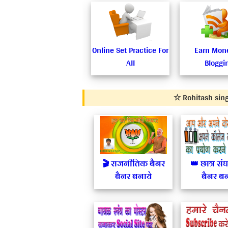
Online Set Practice For
Earn Mon
Share
All
Bloggi
on...
F
w
T
G
P
☆ Rohitash singh
🎬 राजनीतिक बैनर
👑 छात्र सं
बैनर बनाये
बैनर बन