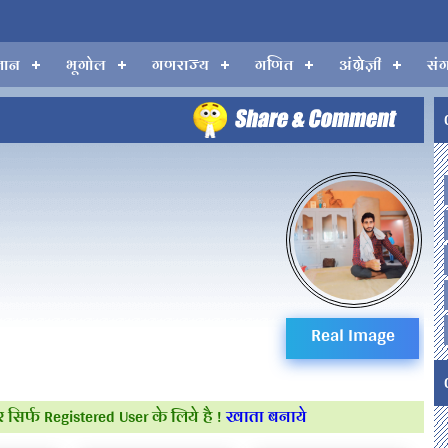
्ञान
भूगोल
गणराज्य
गणित
अंग्रेज़ी
सं
Real Image
ngh ro का ID Nu. 3699 है,
 सिर्फ Registered User के लिये है !
खाता बनाये