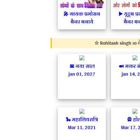
🎤 गायक प्रमोसन
▶️ यूटूब प
बैनर बनाये
बैनर बन
☆ Rohitash singh ro के
📅 नया साल
🍛 मकर संक
jan 01, 2027
jan 14, 
🐍 महाशिवरात्रि
🎡 हो
Mar 11, 2021
Mar 17, 