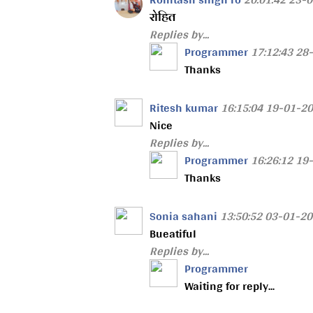
रोहित
Replies by...
Programmer
17:12:43 28
Thanks
Ritesh kumar
16:15:04 19-01-2
Nice
Replies by...
Programmer
16:26:12 19
Thanks
Sonia sahani
13:50:52 03-01-2
Bueatiful
Replies by...
Programmer
Waiting for reply...