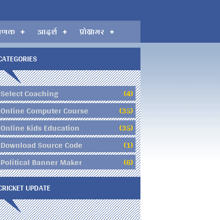
गणक
आदर्श
प्रोग्रामर
CATEGORIES
Select Coaching
(4)
Online Computer Course
(35)
Online Kids Education
(35)
Download Source Code
(1)
Political Banner Maker
(6)
CRICKET UPDATE