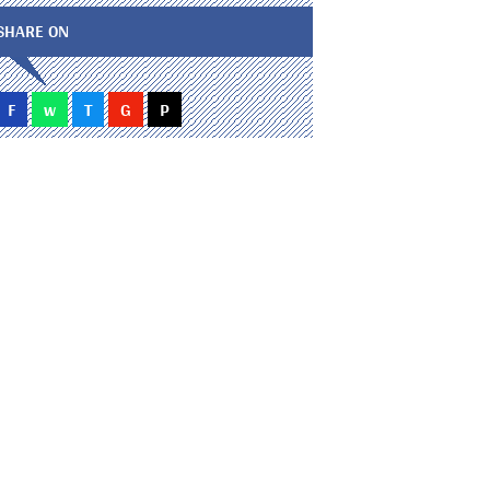
SHARE ON
F
w
T
G
P