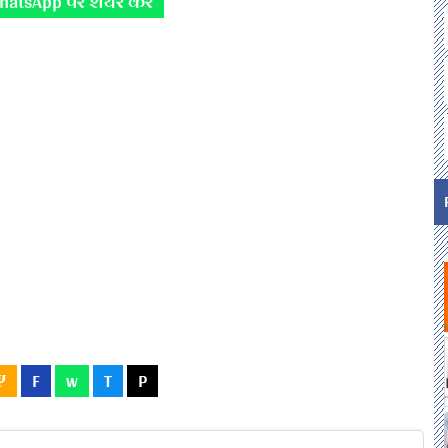
hatsApp पर शेयर करे
Ψ
F
w
T
P