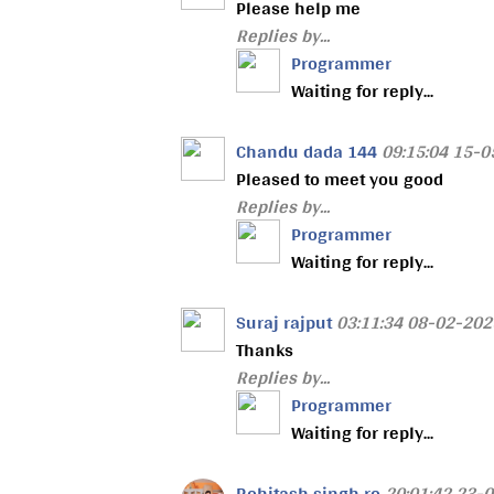
Please help me
Replies by...
Programmer
Waiting for reply...
Chandu dada 144
09:15:04 15-
Pleased to meet you good
Replies by...
Programmer
Waiting for reply...
Suraj rajput
03:11:34 08-02-202
Thanks
Replies by...
Programmer
Waiting for reply...
Rohitash singh ro
20:01:42 23-