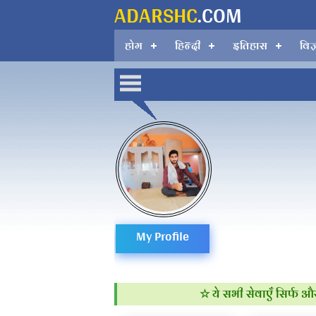
ADARSHC
.COM
होम
हिन्दी
इतिहास
विज
Rohitash
singh
ro
My Profile
Rohitash si
☆ ये सभी सेवाएँ सिर्फ और