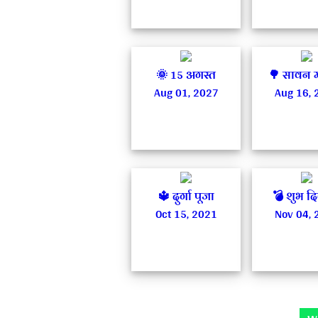
🌞 15 अगस्त
🌳 सावन 
Aug 01, 2027
Aug 16, 
🔱 दुर्गा पूजा
💣 शुभ द
Oct 15, 2021
Nov 04, 